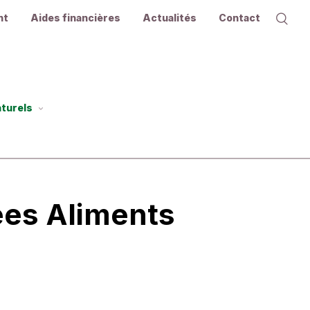
Recherch
nt
Aides financières
Actualités
Contact
pour
:
aturels
ées Aliments