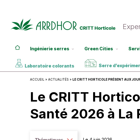
Exper
Ingénierie serres
Green Cities
Serv
Accueil
Serre d’expérime
Laboratoire colorants
ACCUEIL
»
ACTUALITÉS
»
LE CRITT HORTICOLE PRÉSENT AUX JOU
Le CRITT Hortico
Santé 2026 à La 
Le 4 juin 2026
Thématiques