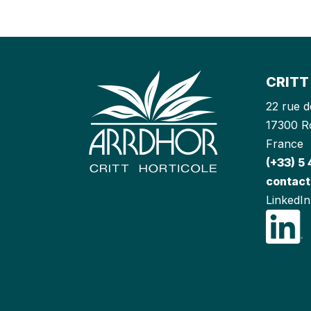
CRITT
22 rue d
17300 R
France
(+33) 5 
contact
LinkedIn