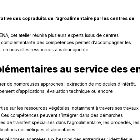
orative des coproduits de l’agroalimentaire par les centres de
A, cet atelier réunira plusieurs experts issus de centres
 la complémentarité des compétences permet d’accompagner les
ts en nouvelles ressources à valeur ajoutée.
émentaires au service des en
er de nombreuses approches : extraction de molécules d’intérêt,
ppement d’applications, évaluation technique ou encore
tise sur les ressources végétales, notamment à travers ses travaux
ion. Ces compétences peuvent s’intégrer dans des démarches
res de transfert spécialisés dans l’agroalimentaire, les procédés, les
lications cosmétiques et alimentaires.
s réponses adaptées aux besoins des entreprises : identifier le